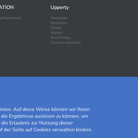
ATION
Upperty
ty/Impressum
Neuheiten
Bestseller
Outlet
Marken
Black Friday
Cookies verwalten
SICHER EINKAUFEN
nnen. Auf diese Weise können wir Ihnen
 die Ergebnisse auslesen zu können, um
 die Erlaubnis zur Nutzung dieser
f der Seite auf Cookies verwalten klicken.
Kundomdöme på Prisjakt
9,41/10