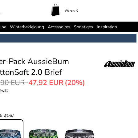
Waren:
0
n
uhe
Winterbekleidung
Accessoires
Sonstiges
Inspiration
er-Pack AussieBum
ttonSoft 2.0 Brief
,90 EUR
47,92 EUR
(20%)
 MwSt
E:
BLAU