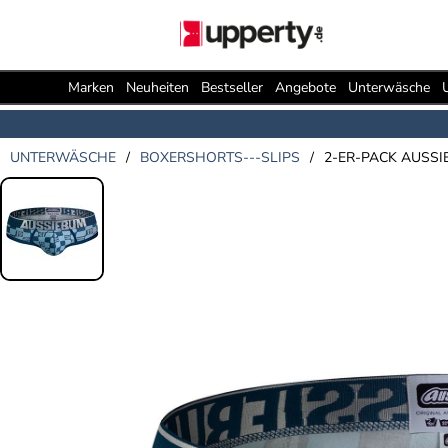
Marken
Neuheiten
Bestseller
Angebote
Unterwäsche
UNTERWÄSCHE
/
BOXERSHORTS---SLIPS
/
2-ER-PACK AUSSI