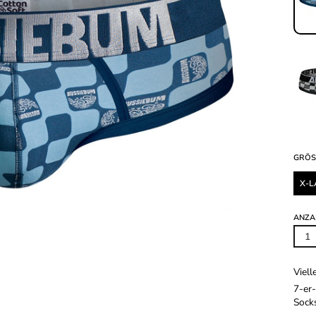
GRÖS
X-L
ANZA
Viell
7-er
Sock