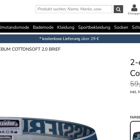
Einlogge
Umstandsmode
Bademode
Kleidung
Sportbekleidung
Socken
Sch
* kostenlose Lieferung
über 29 €
EBUM COTTONSOFT 2.0 BRIEF
2-
Co
59
Inkl.
FARB