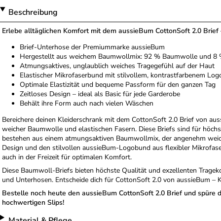
Beschreibung
Erlebe alltäglichen Komfort mit dem aussieBum CottonSoft 2.0 Brief –
Brief-Unterhose der Premiummarke aussieBum
Hergestellt aus weichem Baumwollmix: 92 % Baumwolle und 8 
Atmungsaktives, unglaublich weiches Tragegefühl auf der Haut
Elastischer Mikrofaserbund mit stilvollem, kontrastfarbenem Logo
Optimale Elastizität und bequeme Passform für den ganzen Tag
Zeitloses Design – ideal als Basic für jede Garderobe
Behält ihre Form auch nach vielen Wäschen
Bereichere deinen Kleiderschrank mit dem CottonSoft 2.0 Brief von au
weicher Baumwolle und elastischen Fasern. Diese Briefs sind für höch
bestehen aus einem atmungsaktiven Baumwollmix, der angenehm weich 
Design und den stilvollen aussieBum-Logobund aus flexibler Mikrofaser
auch in der Freizeit für optimalen Komfort.
Diese Baumwoll-Briefs bieten höchste Qualität und exzellenten Trageko
und Unterhosen. Entscheide dich für CottonSoft 2.0 von aussieBum – Ko
Bestelle noch heute den aussieBum CottonSoft 2.0 Brief und spüre d
hochwertigen Slips!
Material & Pflege