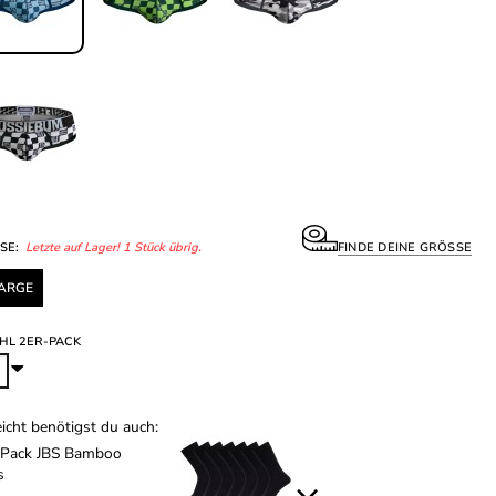
SE:
Letzte auf Lager! 1 Stück übrig.
FINDE DEINE GRÖSSE
ARGE
HL 2ER-PACK
eicht benötigst du auch:
-Pack JBS Bamboo
s