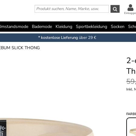
Einlogge
Umstandsmode
Bademode
Kleidung
Sportbekleidung
Socken
Sch
* kostenlose Lieferung
über 29 €
EBUM SLICK THONG
2-
Th
59
Inkl.
FARB