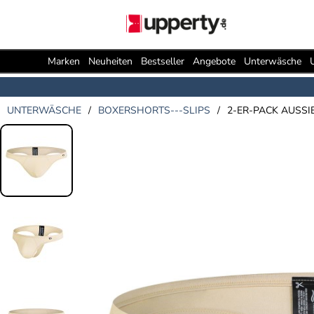
Marken
Neuheiten
Bestseller
Angebote
Unterwäsche
UNTERWÄSCHE
/
BOXERSHORTS---SLIPS
/
2-ER-PACK AUSSI