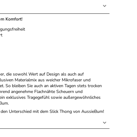
em Komfort!
gungsfreiheit
rt
ner, die sowohl Wert auf Design als auch auf
lusiven Materialmix aus weicher Mikrofaser und
et. So bleiben Sie auch an aktiven Tagen stets trocken
 während angenehme Flachnähte Scheuern und
 ein exklusives Tragegefühl sowie außergewöhnliches
eBum.
e den Unterschied mit dem Slick Thong von AussieBum!