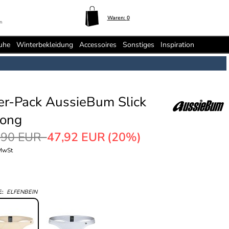
Waren:
0
n
uhe
Winterbekleidung
Accessoires
Sonstiges
Inspiration
er-Pack AussieBum Slick
ong
,90 EUR
47,92 EUR
(20%)
 MwSt
E:
ELFENBEIN