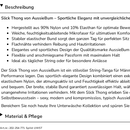
Beschreibung
Slick Thong von AussieBum – Sportliche Eleganz mit unvergleichlich
Hergestellt aus 90% Nylon und 10% Elasthan für optimale Bewe
Weiche, feuchtigkeitsableitende Mikrofaser für ultimativen Komfo
Stabiler elastischer Bund sorgt den ganzen Tag für perfekten Sitz
Flachnähte verhindern Reibung und Hautirritationen
Elegantes und sportliches Design der Qualitätsmarke AussieBum
Flexible und anschmiegsame Passform mit maximalem Halt
Ideal als täglicher String oder für besondere Anlässe
Der Slick Thong von AussieBum ist ein stilvoller String-Tanga für Män
Performance legen. Das sportlich-elegante Design kombiniert einen exk
elastischem Nylon, der atmungsaktiv ist und Feuchtigkeit effektiv ableit
und bequem. Der breite, stabile Bund garantiert zuverlässigen Halt,
unangenehme Irritationen verhindern. Mit dem Slick Thong erleben Sie
Selbstbewusstsein – sexy, modern und kompromisslos, typisch Aussi
Bereichern Sie noch heute Ihre Unterwäsche-Kollektion und spüren Si
Material & Pflege
Art.nr.: 202-254-771 SplId: UWST