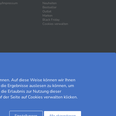
ty/Impressum
Neuheiten
Bestseller
Outlet
Marken
Black Friday
Cookies verwalten
SICHER EINKAUFEN
nnen. Auf diese Weise können wir Ihnen
 die Ergebnisse auslesen zu können, um
 die Erlaubnis zur Nutzung dieser
f der Seite auf Cookies verwalten klicken.
Kundomdöme på Prisjakt
9,41/10
Lesen Sie unsere Bewertungen»