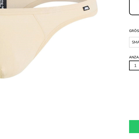
GRÖS
SM
ANZA