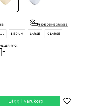
SE:
FINDE DEINE GRÖSSE
ALL
MEDIUM
LARGE
X-LARGE
HL 2ER-PACK
Lägg i varukorg