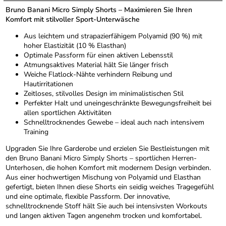
Bruno Banani Micro Simply Shorts – Maximieren Sie Ihren
Komfort mit stilvoller Sport-Unterwäsche
Aus leichtem und strapazierfähigem Polyamid (90 %) mit
hoher Elastizität (10 % Elasthan)
Optimale Passform für einen aktiven Lebensstil
Atmungsaktives Material hält Sie länger frisch
Weiche Flatlock-Nähte verhindern Reibung und
Hautirritationen
Zeitloses, stilvolles Design im minimalistischen Stil
Perfekter Halt und uneingeschränkte Bewegungsfreiheit bei
allen sportlichen Aktivitäten
Schnelltrocknendes Gewebe – ideal auch nach intensivem
Training
Upgraden Sie Ihre Garderobe und erzielen Sie Bestleistungen mit
den Bruno Banani Micro Simply Shorts – sportlichen Herren-
Unterhosen, die hohen Komfort mit modernem Design verbinden.
Aus einer hochwertigen Mischung von Polyamid und Elasthan
gefertigt, bieten Ihnen diese Shorts ein seidig weiches Tragegefühl
und eine optimale, flexible Passform. Der innovative,
schnelltrocknende Stoff hält Sie auch bei intensivsten Workouts
und langen aktiven Tagen angenehm trocken und komfortabel.