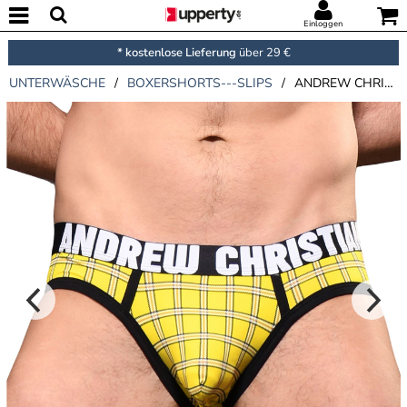
Einloggen
* kostenlose Lieferung
über 29 €
UNTERWÄSCHE
/
BOXERSHORTS---SLIPS
/
ANDREW CHRISTIAN ALMOST NAKED PLAID BRIEF