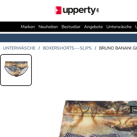
Marken
Neuheiten
Bestseller
Angebote
Unterwäsche
UNTERWÄSCHE
/
BOXERSHORTS---SLIPS
/
BRUNO BANANI GO