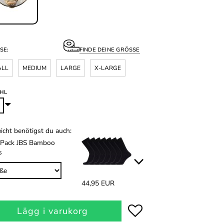
SE:
FINDE DEINE GRÖSSE
ALL
MEDIUM
LARGE
X-LARGE
HL
eicht benötigst du auch:
-Pack JBS Bamboo
s
44,95 EUR
Lägg i varukorg