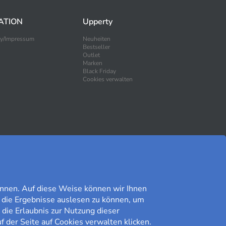
ATION
Upperty
ty/Impressum
Neuheiten
Bestseller
Outlet
Marken
Black Friday
Cookies verwalten
SICHER EINKAUFEN
nnen. Auf diese Weise können wir Ihnen
 die Ergebnisse auslesen zu können, um
 die Erlaubnis zur Nutzung dieser
f der Seite auf Cookies verwalten klicken.
Kundomdöme på Prisjakt