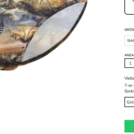
GRÖS
SM
ANZA
Viell
7-er
Sock