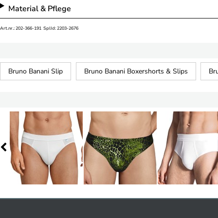
Material & Pflege
Art.nr.: 202-366-191 SplId: 2203-2676
Bruno Banani Slip
Bruno Banani Boxershorts & Slips
Br