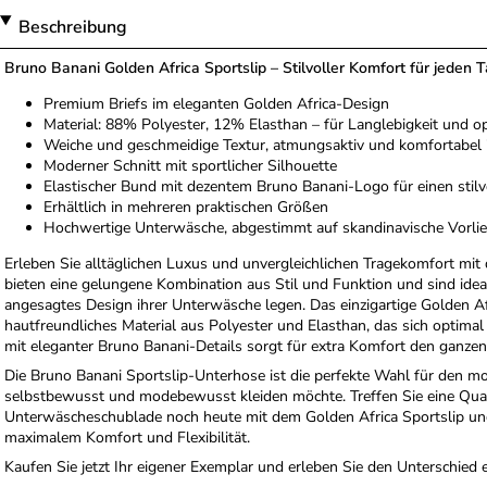
Beschreibung
Bruno Banani Golden Africa Sportslip – Stilvoller Komfort für jeden 
Premium Briefs im eleganten Golden Africa-Design
Material: 88% Polyester, 12% Elasthan – für Langlebigkeit und 
Weiche und geschmeidige Textur, atmungsaktiv und komfortabel 
Moderner Schnitt mit sportlicher Silhouette
Elastischer Bund mit dezentem Bruno Banani-Logo für einen stil
Erhältlich in mehreren praktischen Größen
Hochwertige Unterwäsche, abgestimmt auf skandinavische Vorli
Erleben Sie alltäglichen Luxus und unvergleichlichen Tragekomfort mit
bieten eine gelungene Kombination aus Stil und Funktion und sind ideal
angesagtes Design ihrer Unterwäsche legen. Das einzigartige Golden Af
hautfreundliches Material aus Polyester und Elasthan, das sich optim
mit eleganter Bruno Banani-Details sorgt für extra Komfort den ganzen
Die Bruno Banani Sportslip-Unterhose ist die perfekte Wahl für den mo
selbstbewusst und modebewusst kleiden möchte. Treffen Sie eine Qual
Unterwäscheschublade noch heute mit dem Golden Africa Sportslip und 
maximalem Komfort und Flexibilität.
Kaufen Sie jetzt Ihr eigener Exemplar und erleben Sie den Unterschied 