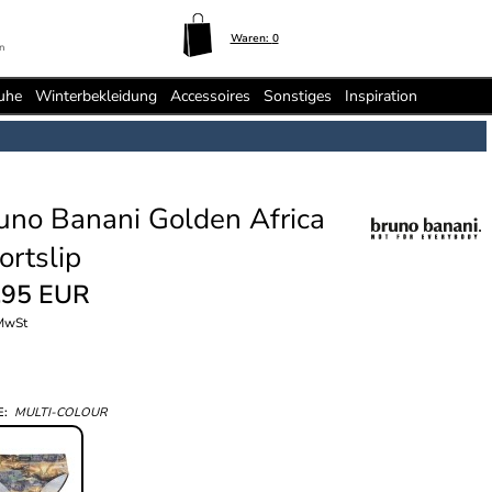
Waren:
0
n
uhe
Winterbekleidung
Accessoires
Sonstiges
Inspiration
uno Banani Golden Africa
ortslip
,95 EUR
 MwSt
E:
MULTI-COLOUR