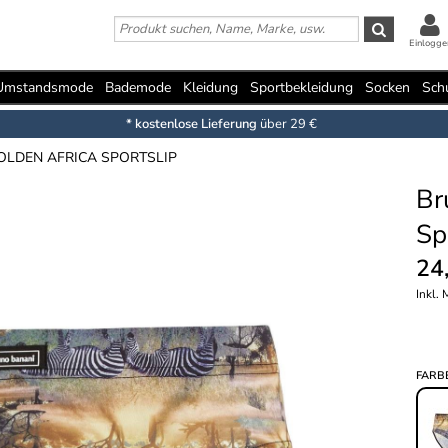
Einlogge
Umstandsmode
Bademode
Kleidung
Sportbekleidung
Socken
Sch
* kostenlose Lieferung
über 29 €
LDEN AFRICA SPORTSLIP
Br
Sp
24
Inkl.
FARB