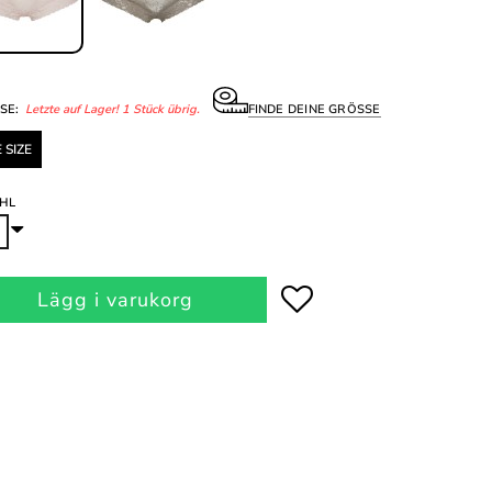
SE:
Letzte auf Lager! 1 Stück übrig.
FINDE DEINE GRÖSSE
 SIZE
HL
Lägg i varukorg