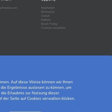
ty/Impressum
Neuheiten
Bestseller
Outlet
Marken
Black Friday
Cookies verwalten
SICHER EINKAUFEN
nnen. Auf diese Weise können wir Ihnen
 die Ergebnisse auslesen zu können, um
 die Erlaubnis zur Nutzung dieser
f der Seite auf Cookies verwalten klicken.
Kundomdöme på Prisjakt
9,41/10
Lesen Sie unsere Bewertungen»