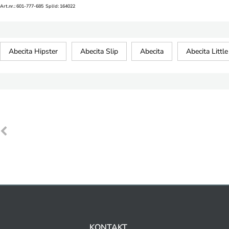
Art.nr.: 601-777-685 SplId: 164022
Abecita Hipster
Abecita Slip
Abecita
Abecita Littl
KONTAKT