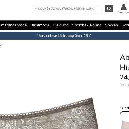
Einlogge
Umstandsmode
Bademode
Kleidung
Sportbekleidung
Socken
Sch
* kostenlose Lieferung
über 29 €
R
Ab
Hi
24
Inkl.
FARB