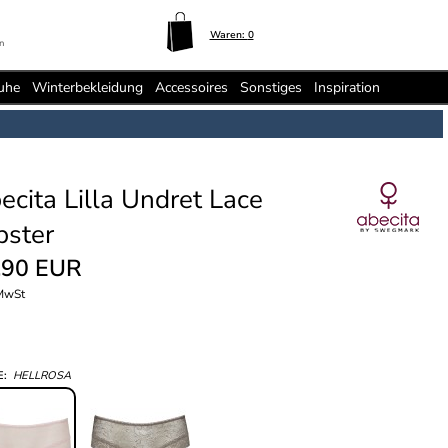
Waren:
0
n
uhe
Winterbekleidung
Accessoires
Sonstiges
Inspiration
ecita Lilla Undret Lace
pster
,90 EUR
 MwSt
E:
HELLROSA