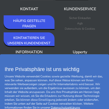
KONTAKT
KUNDENSERVICE
Sicher Einkaufen
HÄUFIG GESTELLTE
Agb
FRAGEN
Datenschutz & Cookies
KONTAKTIEREN SIE
UNSEREN KUNDENDIENST
INFORMATION
Upperty
Über Upperty/Impressum
Neuheiten
Newsletter
Bestseller
Ihre Privatsphäre ist uns wichtig
Outlet
Unsere Website verwendet Cookies sowie gezielte Werbung, damit wir das,
Marken
was Sie sehen, anpassen können. Auf diese Weise können wir Ihnen
Black Friday
relevante Werbeanzeigen zeigen und Ihr Interneterlebnis wird besser. Wir
Cookies verwalten
verwenden sie außerdem, um die Ergebnisse auslesen zu können, um den
Inhalt der Website anzupassen. Da uns Ihre Privatsphäre am Herzen liegt,
müssen wir wissen, ob Sie die Erlaubnis zur Nutzung dieser Technologie
erteilen. Sie können diese Einwilligung jederzeit ändern oder widerrufen,
indem Sie unten auf der Seite auf Cookies verwalten klicken. Weitere
Informationen finden Sie in unserer
Datenschutzerklärung
.