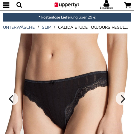
Einloggen
* kostenlose Lieferung
über 29 €
UNTERWÄSCHE
/
SLIP
/
CALIDA ETUDE TOUJOURS REGULAR CUT BRIEF