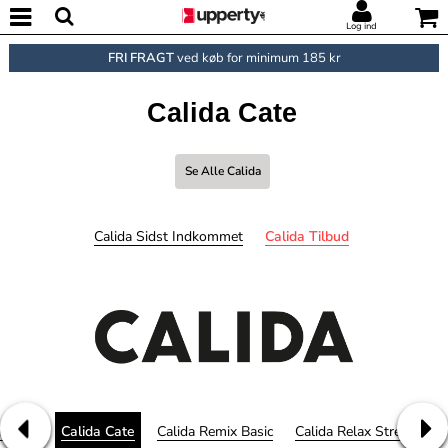
Log ind
FRI FRAGT
ved køb for minimum 185 kr
Calida Cate
Se Alle Calida
Calida Sidst Indkommet
Calida Tilbud
a Relax
Calida Cate
Calida Remix Basic
Calida Relax Streamline