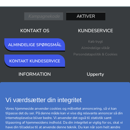
KONTAKT OS
KUNDESERVICE
Køb trygt
ALMINDELIGE SPØRGSMÅL
Almindelige vilkår
Persondatapolitik & Cookies
KONTAKT KUNDESERVICE
INFORMATION
Upperty
Om oss
Nyheder
Nyhedsbrev
Bestsellers
Premium Outlet
Vi værdsætter din integritet
Varemærker
Vores hjemmeside anvender cookies og målrettet annoncering, så vi kan
Black Friday
tilpasse det du ser. På denne måde kan vi vise dig relevante annoncer så din
Cookie-indstillinger
internetoplevelse bliver bedre. Vi anvender det også til statistik samt
tilpasning af hjemmesidens indhold. Da din integritet er vigtig for os, skal vi
have din tilladelse til at anvende denne teknik. Du kan når som helt ændre