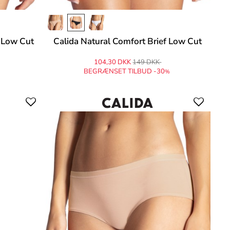
f Low Cut
Calida Natural Comfort Brief Low Cut
104,30 DKK
149 DKK
BEGRÆNSET TILBUD -30
%