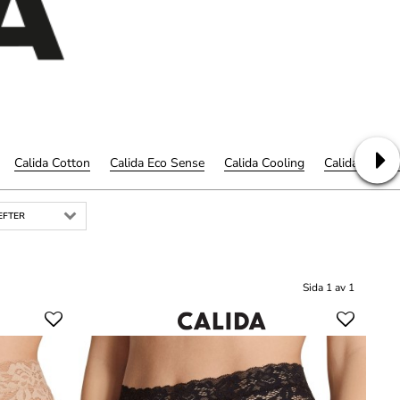
Calida Cotton
Calida Eco Sense
Calida Cooling
Calida Natura
EFTER
Sida 1 av 1