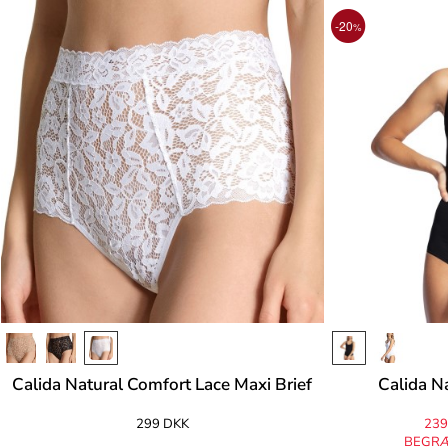
-20
%
Calida Natural Comfort Lace Maxi Brief
Calida N
299 DKK
239
BEGRÆ