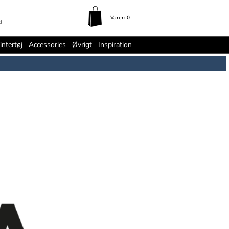
Varer:
0
d
intertøj
Accessories
Øvrigt
Inspiration