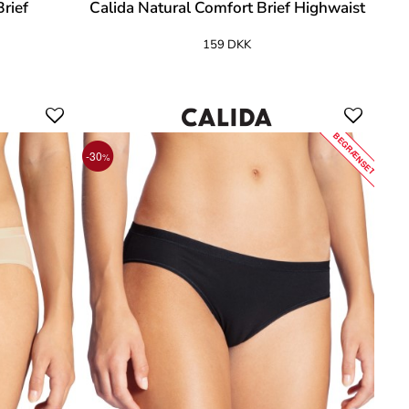
rief
Calida Natural Comfort Brief Highwaist
159 DKK
BEGRÆNSET
-30
%