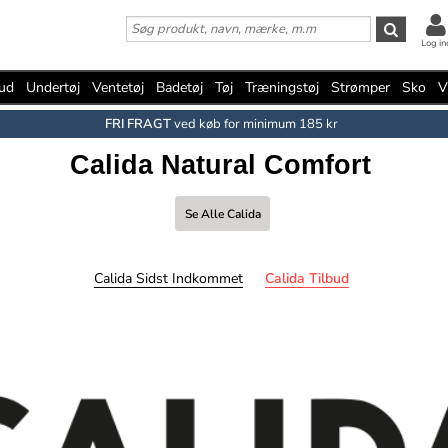
Log in
bud
Undertøj
Ventetøj
Badetøj
Tøj
Træningstøj
Strømper
Sko
V
FRI FRAGT
ved køb for minimum 185 kr
Calida Natural Comfort
Se Alle Calida
Calida Sidst Indkommet
Calida Tilbud