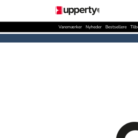
Varemærker
Nyheder
Bestsellere
Til