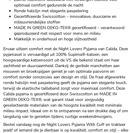
optimaal comfort gedurende de nacht
Ronde halslijn met elegante paspelering
Gecertificeerde Swisscotton – innovatieve, duurzame en
milieuvriendelijke stoffen
MADE IN GREEN OEKO-TEX® gecertificeerd – verantwoord
geproduceerd met respect voor mens en milieu
Makkelijk in onderhoud en hoge slijtvastheid
Ervaar ultiem comfort met de Night Lovers Pyjama van Calida. Deze
pyjamaset is vervaardigd uit 100% Supima®-katoen, een
hoogwaardige katoensoort uit de VS die bekend staat om haar
zachtheid en duurzaamheid. Dankzij de geribde manchetten aan
mouwen en broekspijpen geniet je van optimale pasvorm en
comfort zonder concessies aan design en stijl. De fraai afgewerkte
ronde halslijn met paspelering geeft de pyjama een elegante touch,
terwijl de elastische tailleband zorgt voor maximaal comfort. Deze
Calida pyjama is gecertificeerd door Swisscotton en MADE IN
GREEN OEKO-TEX®, wat garant staat voor zorgvuldig
geselecteerde materialen van de hoogste kwaliteit met minimale
milieu-impact. Ideaal om in te ontspannen na een drukke dag of om
langdurig van te genieten tijdens rustige weekendmorgens.
Bestel vandaag nog de Night Lovers Pyjama With Cuff en trakteer
jezelf of iemand die je dierbaar is op kwaliteit, comfort en stijl – elke