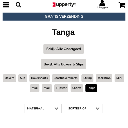
Inloggen
GRATIS VERZENDING
Tanga
Bekijk Alle Ondergoed
Bekijk Alle Boxers & Slips
Boxers
Slip
Boxershorts
Sportboxershorts
String
Jockstrap
Mini
Midi
Maxi
Hipster
Shorts
Tanga
MATERIAAL
SORTEER OP