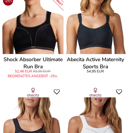
BEGRENZT
-25
%
Shock Absorber Ultimate
Abecita Active Maternity
Run Bra
Sports Bra
52,46 EUR
69,95 EUR
54,95 EUR
BEGRENZTES ANGEBOT -25
%