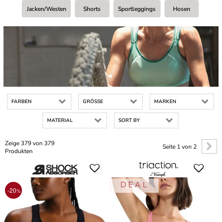
Jacken/Westen
Shorts
Sportleggings
Hosen
FARBEN
GRÖSSE
MARKEN
MATERIAL
SORT BY
Zeige 379 von 379
Seite 1 von 2
Produkten
D E A L
-20
%