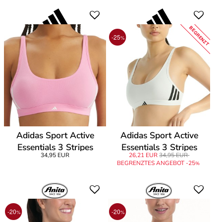
BEGRENZT
-25
%
Adidas Sport Active
Adidas Sport Active
Essentials 3 Stripes
Essentials 3 Stripes
34,95 EUR
26,21 EUR
34,95 EUR
Bralette
Bralette
BEGRENZTES ANGEBOT -25
%
-20
-20
%
%