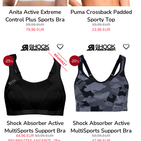
Anita Active Extreme
Puma Crossback Padded
Control Plus Sports Bra
Sporty Top
99,95 EUR
29,95 EUR
79,96 EUR
23,96 EUR
BEGRENZT
-25
-20
%
%
Shock Absorber Active
Shock Absorber Active
MultiSports Support Bra
MultiSports Support Bra
44,96 EUR
59,95 EUR
59,95 EUR
BEGRENZTES ANGEBOT -25
47,96 EUR
%