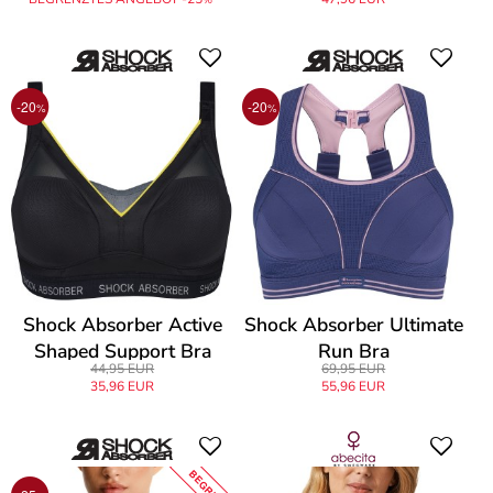
-20
-20
%
%
Shock Absorber Active
Shock Absorber Ultimate
Shaped Support Bra
Run Bra
44,95 EUR
69,95 EUR
35,96 EUR
55,96 EUR