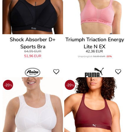
Shock Absorber D+
Triumph Triaction Energy
Sports Bra
Lite N EX
64,95 EUR
42,36 EUR
51,96 EUR
Ursprünglich
52,95 EUR
-20%
-20
-20
%
%