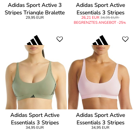
Adidas Sport Active 3
Adidas Sport Active
Stripes Triangle Bralette
Essentials 3 Stripes
29,95 EUR
26,21 EUR
34,95 EUR
Bralette
BEGRENZTES ANGEBOT -25
%
Adidas Sport Active
Adidas Sport Active
Essentials 3 Stripes
Essentials 3 Stripes
34,95 EUR
34,95 EUR
Bralette
Bralette