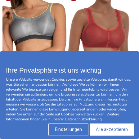
Anita Active Momentum
Anita Active PanAlp
Sports Bra
Sport Bra
Ihre Privatsphäre ist uns wichtig
79,95 EUR
79,95 EUR
63,96 EUR
63,96 EUR
Unsere Website verwendet Cookies sowie gezielte Werbung, damit wir das,
was Sie sehen, anpassen können. Auf diese Weise können wir Ihnen
relevante Werbeanzeigen zeigen und Ihr Interneterlebnis wird besser. Wir
verwenden sie außerdem, um die Ergebnisse auslesen zu können, um den
Inhalt der Website anzupassen. Da uns Ihre Privatsphäre am Herzen liegt,
müssen wir wissen, ob Sie die Erlaubnis zur Nutzung dieser Technologie
-20
-20
%
%
erteilen. Sie können diese Einwilligung jederzeit ändern oder widerrufen,
indem Sie unten auf der Seite auf Cookies verwalten klicken. Weitere
Informationen finden Sie in unserer
Datenschutzerklärung
.
Einstellungen
Alle akzeptieren