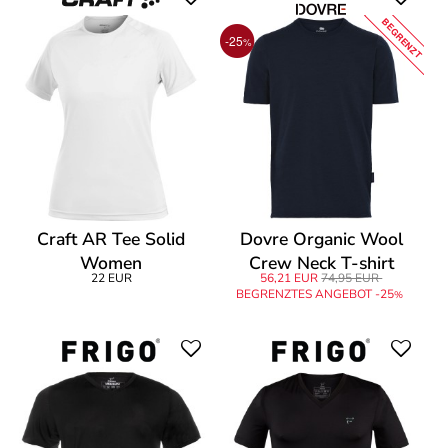
BEGRENZT
-25
%
Craft AR Tee Solid
Dovre Organic Wool
Women
Crew Neck T-shirt
22 EUR
56,21 EUR
74,95 EUR
BEGRENZTES ANGEBOT -25
%