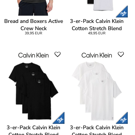
Bread and Boxers Active
3-er-Pack Calvin Klein
Crew Neck
Cotton Stretch Blend
39,95 EUR
49,95 EUR
Slim T-Shirt
3-er-Pack Calvin Klein
3-er-Pack Calvin Klein
Cotton Stretch Blend
Cotton Stretch Blend