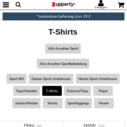
Einloggen
* kostenlose Lieferung
über 39 €
T-Shirts
Alle Ansehen Sport
Alle Ansehen Sportbekleidung
Sport-BH
Damen Sport-Unterhosen
Herren Sport-Unterhosen
Tops/Hemden
T-Shirts
Pullover/Tops
Piqué
Jacken/Westen
Shorts
Sportleggings
Hosen
FRAU
MANN
(36)
(126)