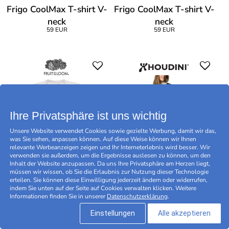
Frigo CoolMax T-shirt V-
Frigo CoolMax T-shirt V-
neck
neck
59 EUR
59 EUR
Ihre Privatsphäre ist uns wichtig
Unsere Website verwendet Cookies sowie gezielte Werbung, damit wir das,
was Sie sehen, anpassen können. Auf diese Weise können wir Ihnen
relevante Werbeanzeigen zeigen und Ihr Interneterlebnis wird besser. Wir
verwenden sie außerdem, um die Ergebnisse auslesen zu können, um den
Inhalt der Website anzupassen. Da uns Ihre Privatsphäre am Herzen liegt,
müssen wir wissen, ob Sie die Erlaubnis zur Nutzung dieser Technologie
erteilen. Sie können diese Einwilligung jederzeit ändern oder widerrufen,
Fruit of the Loom Lady-
Houdini Women Activist
indem Sie unten auf der Seite auf Cookies verwalten klicken. Weitere
Informationen finden Sie in unserer
Datenschutzerklärung
.
Fit Performance T
Tee
21,95 EUR
89,95 EUR
Einstellungen
Alle akzeptieren