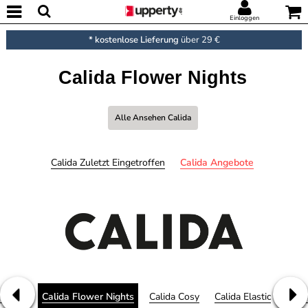
Einloggen
* kostenlose Lieferung
über 29 €
Calida Flower Nights
Alle Ansehen Calida
Calida Zuletzt Eingetroffen
Calida Angebote
 Remix
Calida Flower Nights
Calida Cosy
Calida Elastic
Cali