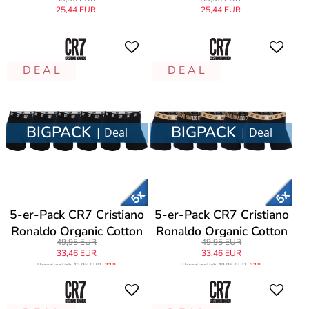
25,44 EUR
25,44 EUR
D E A L
D E A L
BIGPACK
BIGPACK
| Deal
| Deal
5-er-Pack CR7 Cristiano
5-er-Pack CR7 Cristiano
Ronaldo Organic Cotton
Ronaldo Organic Cotton
49,95 EUR
49,95 EUR
Trunks
Trunks
33,46 EUR
33,46 EUR
Ursprünglich
49,95 EUR
-33%
Ursprünglich
49,95 EUR
-33%