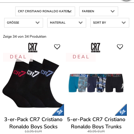
CR7 CRISTIANO RONALDO KATEGORIE
FARBEN
GRÖSSE
MATERIAL
SORT BY
Zeige 34 von 34 Produkten
D E A L
D E A L
3-er-Pack CR7 Cristiano
5-er-Pack CR7 Cristiano
Ronaldo Boys Socks
Ronaldo Boys Trunks
13,95 EUR
49,95 EUR