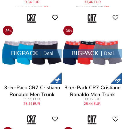
9,34 EUR
33,46 EUR
Ursprünglich
13,95 EUR
-33%
Ursprünglich
49,95 EUR
-33%
-36
-36
%
%
BIGPACK
BIGPACK
| Deal
| Deal
3-er-Pack CR7 Cristiano
3-er-Pack CR7 Cristiano
Ronaldo Men Trunk
Ronaldo Men Trunk
39,95 EUR
39,95 EUR
25,44 EUR
25,44 EUR