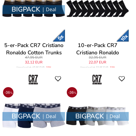
BIGPACK
| Deal
5-er-Pack CR7 Cristiano
10-er-Pack CR7
Ronaldo Cotton Trunks
Cristiano Ronaldo
47,95 EUR
32,95 EUR
Everyday Socks
32,12 EUR
22,07 EUR
Ursprünglich
47,95 EUR
-33%
Ursprünglich
32,95 EUR
-33%
-36
-36
%
%
BIGPACK
BIGPACK
| Deal
| Deal