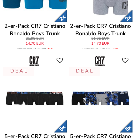
2-er-Pack CR7 Cristiano
2-er-Pack CR7 Cristiano
Ronaldo Boys Trunk
Ronaldo Boys Trunk
21,95 EUR
21,95 EUR
Briefs
Briefs
14,70 EUR
14,70 EUR
Ursprünglich
21,95 EUR
-33%
Ursprünglich
21,95 EUR
-33%
D E A L
D E A L
5-er-Pack CR7 Cristiano
5-er-Pack CR7 Cristiano