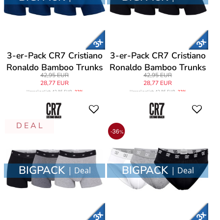
3-er-Pack CR7 Cristiano
3-er-Pack CR7 Cristiano
Ronaldo Bamboo Trunks
Ronaldo Bamboo Trunks
42,95 EUR
42,95 EUR
28,77 EUR
28,77 EUR
Ursprünglich
42,95 EUR
-33%
Ursprünglich
42,95 EUR
-33%
D E A L
-36
%
BIGPACK
BIGPACK
| Deal
| Deal