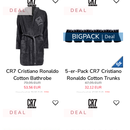
D E A L
D E A L
BIGPACK
| Deal
CR7 Cristiano Ronaldo
5-er-Pack CR7 Cristiano
Cotton Bathrobe
Ronaldo Cotton Trunks
79,95 EUR
47,95 EUR
53,56 EUR
32,12 EUR
Ursprünglich
79,95 EUR
-33%
Ursprünglich
47,95 EUR
-33%
D E A L
D E A L