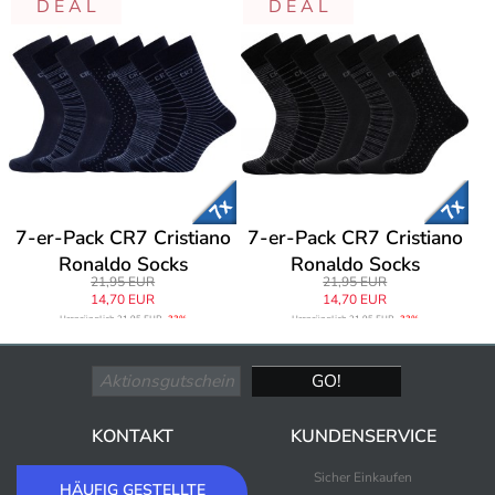
D E A L
D E A L
7-er-Pack CR7 Cristiano
7-er-Pack CR7 Cristiano
Ronaldo Socks
Ronaldo Socks
21,95 EUR
21,95 EUR
14,70 EUR
14,70 EUR
Ursprünglich
21,95 EUR
-33%
Ursprünglich
21,95 EUR
-33%
KONTAKT
KUNDENSERVICE
Sicher Einkaufen
HÄUFIG GESTELLTE