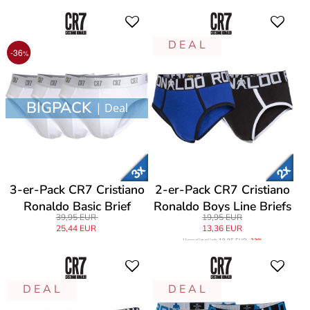
D E A L
-36
%
BIGPACK
| Deal
3-er-Pack CR7 Cristiano
2-er-Pack CR7 Cristiano
Ronaldo Basic Brief
Ronaldo Boys Line Briefs
39,95 EUR
19,95 EUR
25,44 EUR
13,36 EUR
Ursprünglich
19,95 EUR
-33%
D E A L
D E A L