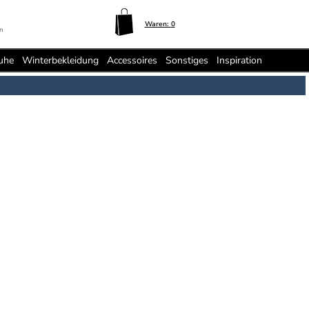
Waren:
0
n
uhe
Winterbekleidung
Accessoires
Sonstiges
Inspiration