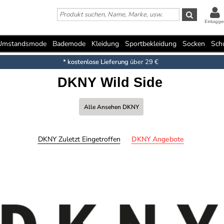
Einlogge
Umstandsmode
Bademode
Kleidung
Sportbekleidung
Socken
Sch
* kostenlose Lieferung
über 29 €
DKNY Wild Side
Alle Ansehen DKNY
DKNY Zuletzt Eingetroffen
DKNY Angebote