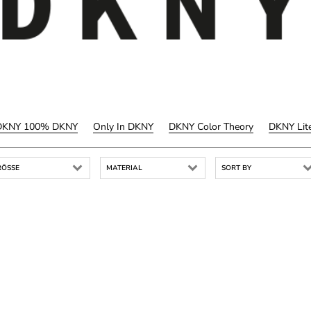
DKNY 100% DKNY
Only In DKNY
DKNY Color Theory
DKNY Lit
ÖSSE
MATERIAL
SORT BY