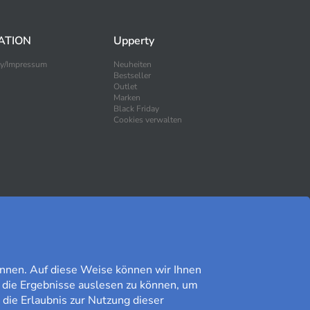
ATION
Upperty
ty/Impressum
Neuheiten
Bestseller
Outlet
Marken
Black Friday
Cookies verwalten
SICHER EINKAUFEN
nnen. Auf diese Weise können wir Ihnen
 die Ergebnisse auslesen zu können, um
 die Erlaubnis zur Nutzung dieser