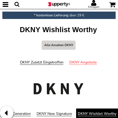
Einloggen
* kostenlose Lieferung
über 29 €
DKNY Wishlist Worthy
Alle Ansehen DKNY
DKNY Zuletzt Eingetroffen
DKNY Angebote
odern Generation
DKNY New Signature
DKNY Wishlist Worthy