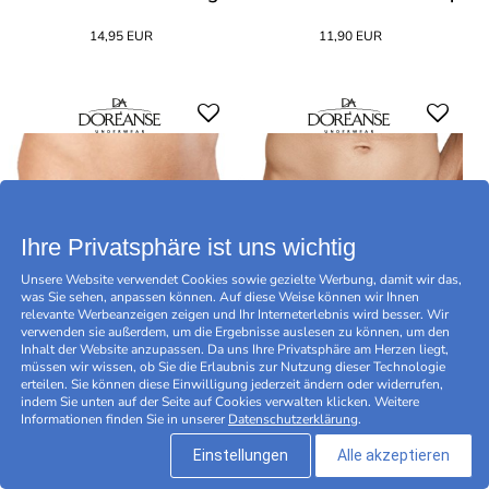
14,95 EUR
11,90 EUR
Ihre Privatsphäre ist uns wichtig
Unsere Website verwendet Cookies sowie gezielte Werbung, damit wir das,
was Sie sehen, anpassen können. Auf diese Weise können wir Ihnen
relevante Werbeanzeigen zeigen und Ihr Interneterlebnis wird besser. Wir
verwenden sie außerdem, um die Ergebnisse auslesen zu können, um den
Inhalt der Website anzupassen. Da uns Ihre Privatsphäre am Herzen liegt,
müssen wir wissen, ob Sie die Erlaubnis zur Nutzung dieser Technologie
Doreanse Sexy Mesh
Doreanse Sexy Mesh
erteilen. Sie können diese Einwilligung jederzeit ändern oder widerrufen,
Thong
Trunks
indem Sie unten auf der Seite auf Cookies verwalten klicken. Weitere
Informationen finden Sie in unserer
Datenschutzerklärung
.
12,95 EUR
16,95 EUR
Einstellungen
Alle akzeptieren