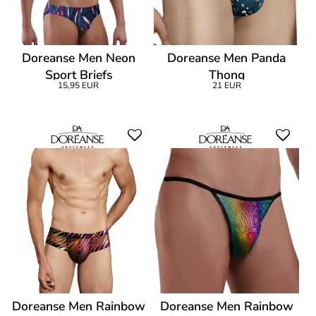
Doreanse Men Neon
Doreanse Men Panda
Sport Briefs
Thong
15,95 EUR
21 EUR
Doreanse Men Rainbow
Doreanse Men Rainbow