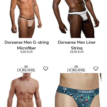
Doreanse Men G-string
Doreanse Men Liner
Microfiber
String
8,95 EUR
18,95 EUR