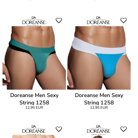
Doreanse Men Sexy
Doreanse Men Sexy
String 1258
String 1258
12,95 EUR
12,95 EUR