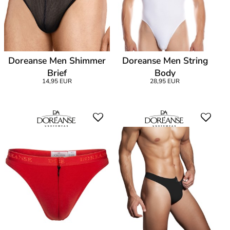
Doreanse Men Shimmer
Doreanse Men String
Brief
Body
14,95 EUR
28,95 EUR