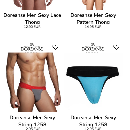
Doreanse Men Sexy Lace
Doreanse Men Sexy
Thong
Pattern Thong
12,90 EUR
14,95 EUR
Doreanse Men Sexy
Doreanse Men Sexy
String 1258
String 1258
12,95 EUR
12,95 EUR