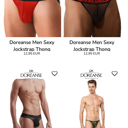
Doreanse Men Sexy
Doreanse Men Sexy
Jockstrap Thong
Jockstrap Thong
12,95 EUR
12,95 EUR