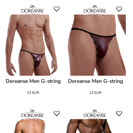
Doreanse Men G-string
Doreanse Men G-string
13 EUR
13 EUR