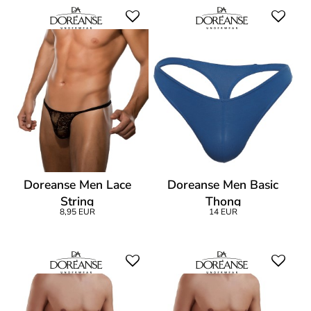
Doreanse Men Lace
Doreanse Men Basic
String
Thong
8,95 EUR
14 EUR