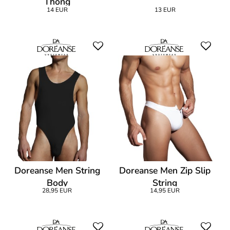
Thong
14 EUR
13 EUR
Doreanse Men String
Doreanse Men Zip Slip
Body
String
28,95 EUR
14,95 EUR