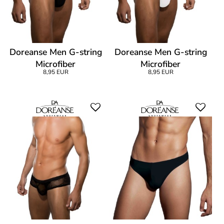
Doreanse Men G-string
Doreanse Men G-string
Microfiber
Microfiber
8,95 EUR
8,95 EUR