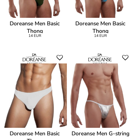
Doreanse Men Basic
Doreanse Men Basic
Thong
Thong
14 EUR
14 EUR
Doreanse Men Basic
Doreanse Men G-string