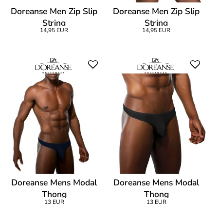
Doreanse Men Zip Slip
Doreanse Men Zip Slip
String
String
14,95 EUR
14,95 EUR
Doreanse Mens Modal
Doreanse Mens Modal
Thong
Thong
13 EUR
13 EUR