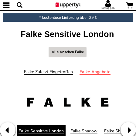
Einloggen
* kostenlose Lieferung
über 29 €
Falke Sensitive London
Alle Ansehen Falke
Falke Zuletzt Eingetroffen
Falke Angebote
oblock
Falke Sensitive London
Falke Shadow
Falke Shaping