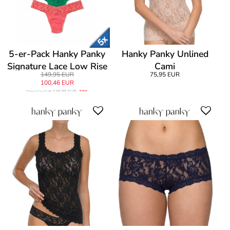
5-er-Pack Hanky Panky
Hanky Panky Unlined
Signature Lace Low Rise
Cami
149,95 EUR
75,95 EUR
Thong
100,46 EUR
Ursprünglich
149,95 EUR
-33%