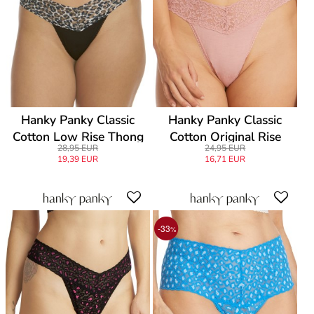
Hanky Panky Classic
Hanky Panky Classic
Cotton Low Rise Thong
Cotton Original Rise
28,95 EUR
24,95 EUR
Thong
19,39 EUR
16,71 EUR
-33
%