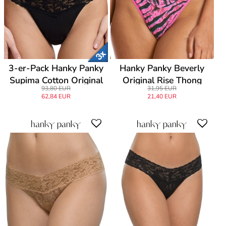
3-er-Pack Hanky Panky
Hanky Panky Beverly
Supima Cotton Original
Original Rise Thong
93,80 EUR
31,95 EUR
Rise Thong
62,84 EUR
21,40 EUR