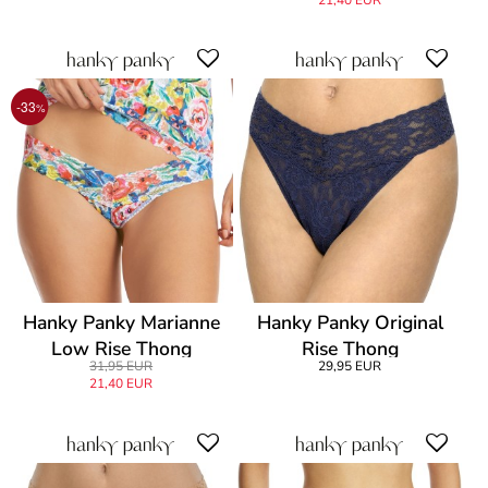
-33
%
Hanky Panky Marianne
Hanky Panky Original
Low Rise Thong
Rise Thong
31,95 EUR
29,95 EUR
21,40 EUR