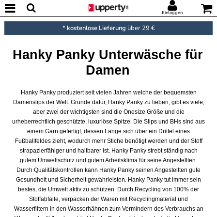
Einloggen
* kostenlose Lieferung
über 29 €
Hanky Panky Unterwäsche für
Damen
Hanky Panky produziert seit vielen Jahren welche der bequemsten
Damenslips der Welt. Gründe dafür, Hanky Panky zu lieben, gibt es viele,
aber zwei der wichtigsten sind die Onesize Größe und die
urheberrechtlich geschützte, luxuriöse Spitze. Die Slips und BHs sind aus
einem Garn gefertigt, dessen Länge sich über ein Drittel eines
Fußballfeldes zieht, wodurch mehr Stiche benötigt werden und der Stoff
strapazierfähiger und haltbarer ist. Hanky Panky strebt ständig nach
gutem Umweltschutz und gutem Arbeitsklima für seine Angestellten.
Durch Qualitätskontrollen kann Hanky Panky seinen Angestellten gute
Gesundheit und Sicherheit gewährleisten. Hanky Panky tut immer sein
bestes, die Umwelt aktiv zu schützen. Durch Recycling von 100% der
Stoffabfälle, verpacken der Waren mit Recyclingmaterial und
Wasserfiltern in den Wasserhähnen zum Vermindern des Verbrauchs an