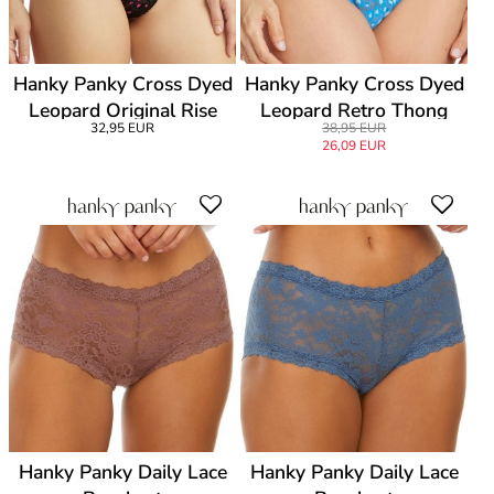
Hanky Panky Cross Dyed
Hanky Panky Cross Dyed
Leopard Original Rise
Leopard Retro Thong
32,95 EUR
38,95 EUR
Thong
26,09 EUR
Hanky Panky Daily Lace
Hanky Panky Daily Lace