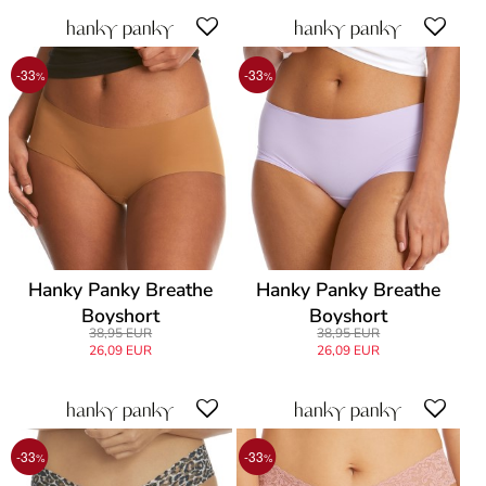
-33
-33
%
%
Hanky Panky Breathe
Hanky Panky Breathe
Boyshort
Boyshort
38,95 EUR
38,95 EUR
26,09 EUR
26,09 EUR
-33
-33
%
%