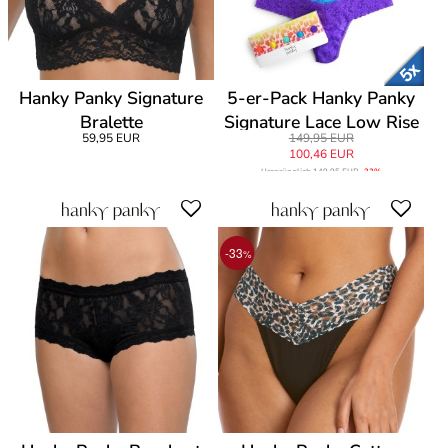
Hanky Panky Signature
5-er-Pack Hanky Panky
Bralette
Signature Lace Low Rise
59,95 EUR
149,95 EUR
Thong
100,46 EUR
Ursprünglich
149,95 EUR
-33%
-33
%