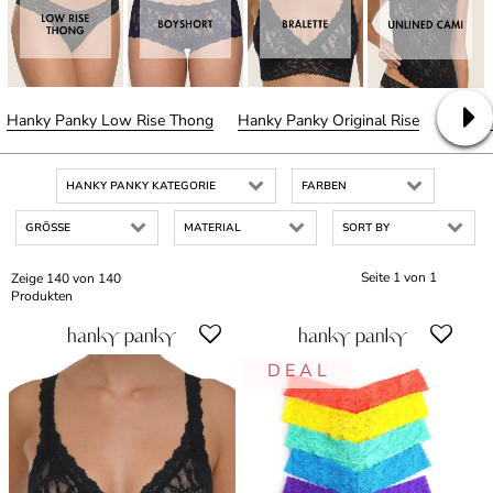
Hanky Panky Low Rise Thong
Hanky Panky Original Rise
Hanky 
HANKY PANKY KATEGORIE
FARBEN
GRÖSSE
MATERIAL
SORT BY
Seite 1 von 1
Zeige 140 von 140
Produkten
D E A L