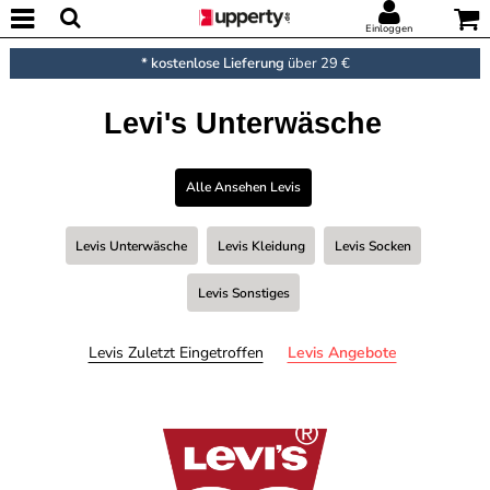
Einloggen
* kostenlose Lieferung
über 29 €
Levi's Unterwäsche
Alle Ansehen Levis
Levis Unterwäsche
Levis Kleidung
Levis Socken
Levis Sonstiges
Levis Zuletzt Eingetroffen
Levis Angebote