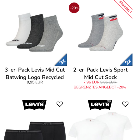
BEGRENZT
-20
%
3-er-Pack Levis Mid Cut
2-er-Pack Levis Sport
Batwing Logo Recycled
Mid Cut Sock
9,95 EUR
7,96 EUR
9,95 EUR
Cotton
BEGRENZTES ANGEBOT -20
%