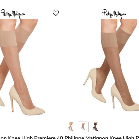
non Knee High Premiere 40
Philippe Matignon Knee High P