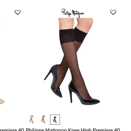
remiere 40
Philippe Matignon Knee High Premiere 40