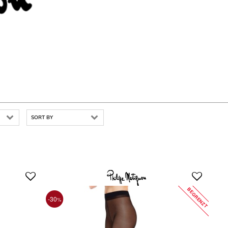
SORT BY
BEGRENZT
-30
%