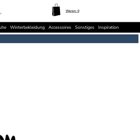
Waren:
0
n
uhe
Winterbekleidung
Accessoires
Sonstiges
Inspiration