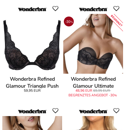
BEGRENZT
-30
%
Wonderbra Refined
Wonderbra Refined
Glamour Triangle Push
Glamour Ultimate
59,95 EUR
48,96 EUR
69,95 EUR
Up Bra
Strapless Bra
BEGRENZTES ANGEBOT -30
%