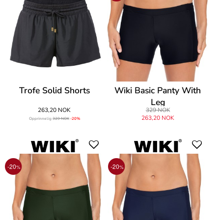
Trofe Solid Shorts
Wiki Basic Panty With
Leg
263,20 NOK
329 NOK
263,20 NOK
Opprinnelig
329 NOK
-20%
-20
-20
%
%