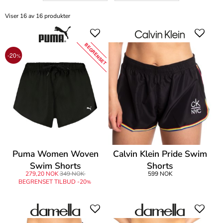
Viser 16 av 16 produkter
BEGRENSET
-20
%
Puma Women Woven
Calvin Klein Pride Swim
Swim Shorts
Shorts
279,20 NOK
349 NOK
599 NOK
BEGRENSET TILBUD -20
%