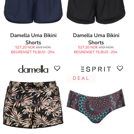
Damella Uma Bikini
Damella Uma Bikini
Shorts
Shorts
527,20 NOK
659 NOK
527,20 NOK
659 NOK
BEGRENSET TILBUD -20
BEGRENSET TILBUD -20
%
%
D E A L