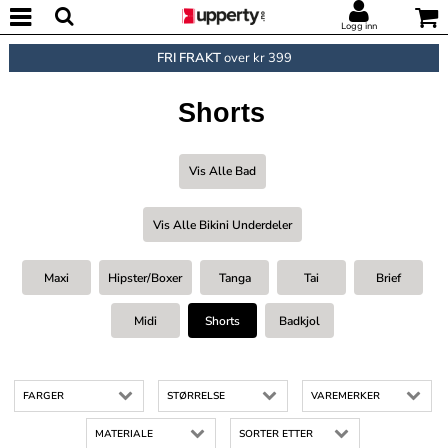
Logg inn
FRI FRAKT
over kr 399
Shorts
Vis Alle Bad
Vis Alle Bikini Underdeler
Maxi
Hipster/boxer
Tanga
Tai
Brief
Midi
Shorts
Badkjol
FARGER
STØRRELSE
VAREMERKER
MATERIALE
SORTER ETTER