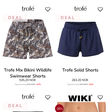
D E A L
D E A L
Trofe Mix Bikini Wildlife
Trofe Solid Shorts
Swimwear Shorts
535,20 NOK
263,20 NOK
Opprinnelig
669 NOK
-20%
Opprinnelig
329 NOK
-20%
D E A L
-20
%