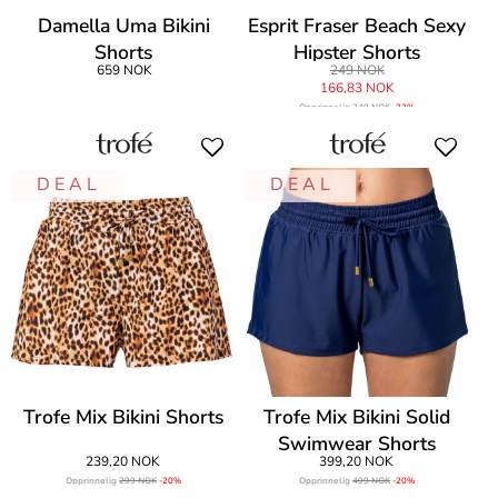
Damella Uma Bikini
Esprit Fraser Beach Sexy
Shorts
Hipster Shorts
659 NOK
249 NOK
166,83 NOK
Opprinnelig
249 NOK
-33%
D E A L
D E A L
Trofe Mix Bikini Shorts
Trofe Mix Bikini Solid
Swimwear Shorts
239,20 NOK
399,20 NOK
Opprinnelig
299 NOK
-20%
Opprinnelig
499 NOK
-20%