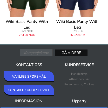
Wiki Basic Panty With
Wiki Basic Panty With
Leg
Leg
329 NOK
329 NOK
263,20 NOK
263,20 NOK
KONTAKT OSS
KUNDESERVICE
Handle trygt
VANLIGE SPØRSMÅL
Allmenne vilkår
Personvern og Cookies
KONTAKT KUNDESERVICE
INFORMASJON
Upperty