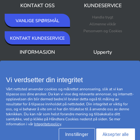
KONTAKT OSS
KUNDESERVICE
Handle trygt
VANLIGE SPØRSMÅL
Allmenne vilkår
Personvern og Cookies
KONTAKT KUNDESERVICE
INFORMASJON
Upperty
Om oss
Nyheter
Nyhetsbrev
Bestselgere
Premium Outlet
Vi verdsetter din integritet
Varemerker
Vårt nettsted anvender cookies og målrettet annonsering, slik at vi kan
Black Friday
tilpasse oss dine ønsker. Da kan vi vise deg relevante annonser, og internett-
Håndtere cookies
opplevelsen din blir dermed bedre.Vi bruker detta også til måling av
resultater for å tilpasse innholdet på nettstedet. Din integritet er viktig for
oss, og vi behøver å vite om vi har din tillatelse til å anvende oss av denne
teknikken. Du kan når som helst forandre mening og tilbakekalle ditt
samtykke, ved p klikke på Håndtera Cookies nederst på siden. Se mer
information i vår
Integritetspolicy
.
Innstillinger
Aksepter alle