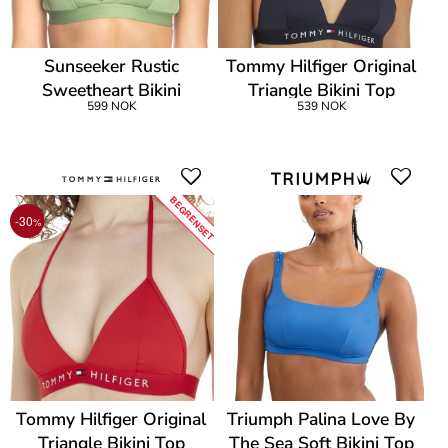
Sunseeker Rustic
Tommy Hilfiger Original
Sweetheart Bikini
Triangle Bikini Top
599 NOK
539 NOK
Bralette
BEGRENSET
-30
%
Tommy Hilfiger Original
Triumph Palina Love By
Triangle Bikini Top
The Sea Soft Bikini Top