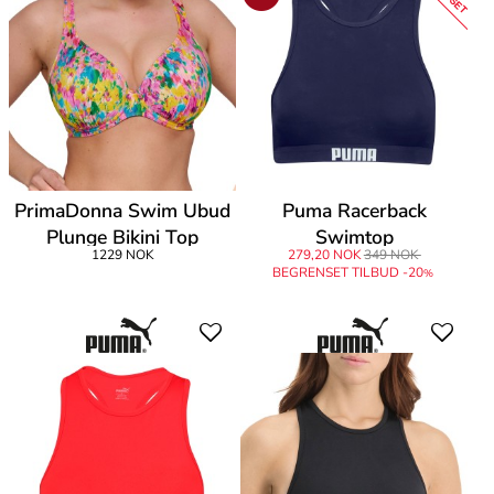
PrimaDonna Swim Ubud
Puma Racerback
Plunge Bikini Top
Swimtop
1229 NOK
279,20 NOK
349 NOK
BEGRENSET TILBUD -20
%