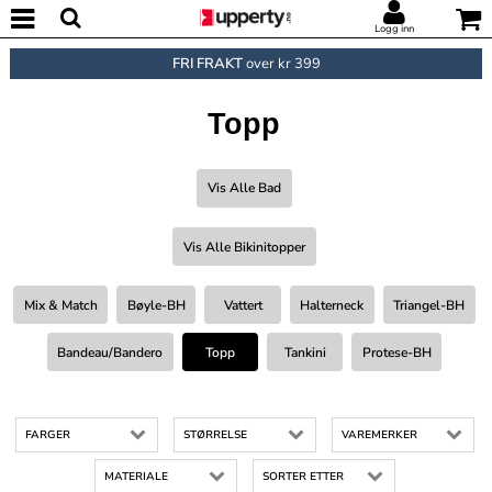
Logg inn
FRI FRAKT
over kr 399
Topp
Vis Alle Bad
Vis Alle Bikinitopper
Mix & Match
Bøyle-BH
Vattert
Halterneck
Triangel-BH
Bandeau/bandero
Topp
Tankini
Protese-BH
FARGER
STØRRELSE
VAREMERKER
MATERIALE
SORTER ETTER