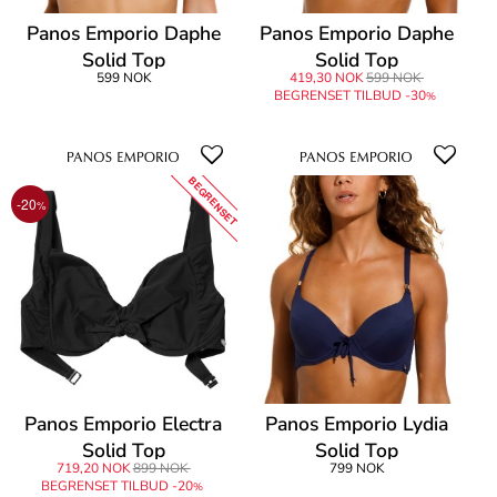
Panos Emporio Daphe
Panos Emporio Daphe
Solid Top
Solid Top
599 NOK
419,30 NOK
599 NOK
BEGRENSET TILBUD -30
%
BEGRENSET
-20
%
Panos Emporio Electra
Panos Emporio Lydia
Solid Top
Solid Top
719,20 NOK
899 NOK
799 NOK
BEGRENSET TILBUD -20
%