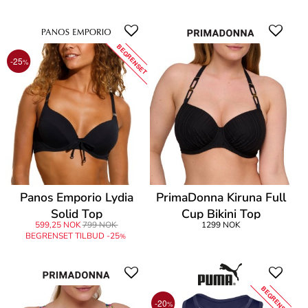
BEGRENSET
-25
%
Panos Emporio Lydia
PrimaDonna Kiruna Full
Solid Top
Cup Bikini Top
599,25 NOK
799 NOK
1299 NOK
BEGRENSET TILBUD -25
%
BEGRENSET
-20
%