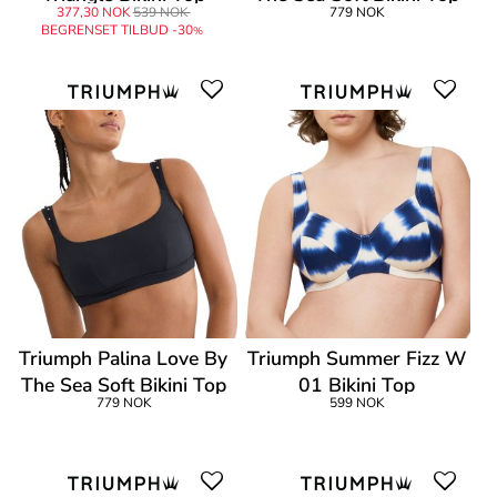
377,30 NOK
539 NOK
779 NOK
BEGRENSET TILBUD -30
%
Triumph Palina Love By
Triumph Summer Fizz W
The Sea Soft Bikini Top
01 Bikini Top
779 NOK
599 NOK