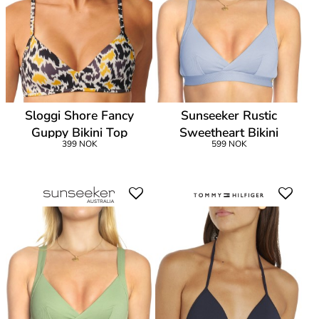
Sloggi Shore Fancy
Sunseeker Rustic
Guppy Bikini Top
Sweetheart Bikini
399 NOK
599 NOK
Bralette