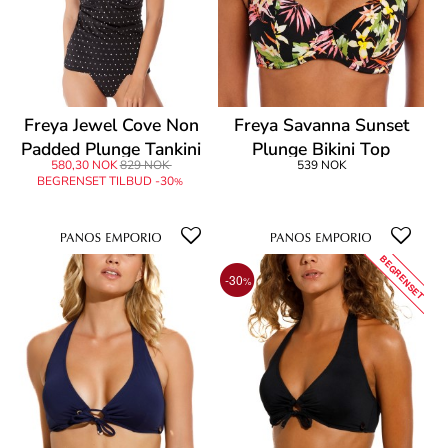
Freya Jewel Cove Non
Freya Savanna Sunset
Padded Plunge Tankini
Plunge Bikini Top
580,30 NOK
829 NOK
539 NOK
BEGRENSET TILBUD -30
%
BEGRENSET
-30
%