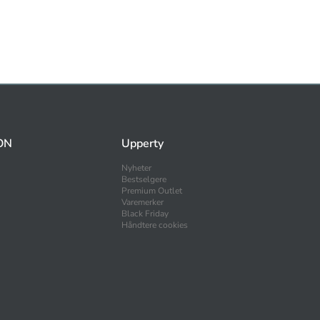
ON
Upperty
Nyheter
Bestselgere
Premium Outlet
Varemerker
Black Friday
Håndtere cookies