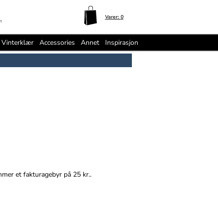
Varer:
0
n
Vinterklær
Accessories
Annet
Inspirasjon
mmer et fakturagebyr på 25 kr..