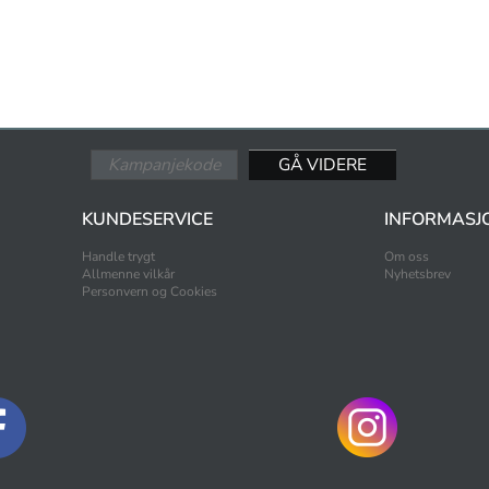
KUNDESERVICE
INFORMASJ
Handle trygt
Om oss
Allmenne vilkår
Nyhetsbrev
Personvern og Cookies