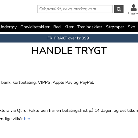
Logg in
Undertøy
Graviditetsklær
Bad
Klær
Treningsklær
Strømper
Sko
FRI FRAKT
over kr 399
HANDLE TRYGT
via bank, kortbetaling, VIPPS, Apple Pay og PayPal.
ktura via Qliro. Fakturaen har en betalingsfrist på 14 dager, og det tilko
endige vilkår
her