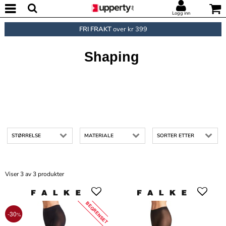
Logg inn
FRI FRAKT
over kr 399
Shaping
STØRRELSE
MATERIALE
SORTER ETTER
Viser 3 av 3 produkter
BEGRENSET
-30
%