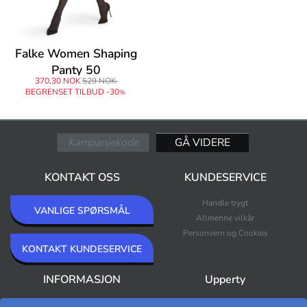
Falke Women Shaping
Panty 50
370,30 NOK
529 NOK
BEGRENSET TILBUD -30
%
KONTAKT OSS
KUNDESERVICE
Handle trygt
VANLIGE SPØRSMÅL
Allmenne vilkår
Personvern og Cookies
KONTAKT KUNDESERVICE
INFORMASJON
Upperty
Om oss
Nyheter