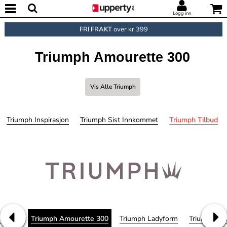
Logg inn
FRI FRAKT
over kr 399
Triumph Amourette 300
Vis Alle Triumph
Triumph Inspirasjon
Triumph Sist Innkommet
Triumph Tilbud
lorale
Triumph Amourette 300
Triumph Ladyform
Triumph Peo