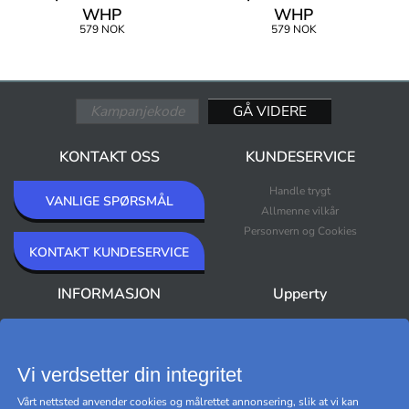
WHP
WHP
579 NOK
579 NOK
KONTAKT OSS
KUNDESERVICE
Handle trygt
VANLIGE SPØRSMÅL
Allmenne vilkår
Personvern og Cookies
KONTAKT KUNDESERVICE
INFORMASJON
Upperty
Om oss
Nyheter
Nyhetsbrev
Bestselgere
Premium Outlet
Vi verdsetter din integritet
Varemerker
Vårt nettsted anvender cookies og målrettet annonsering, slik at vi kan
Black Friday